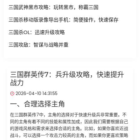
三国武神黑市攻略：玩转黑市，称霸三国
三国杀移动版录像导出手机：简便操作，快速保存
三国杀OL：迅速升级攻略
三国攻敌：智谋与战略并重
三国群英传7：兵升级攻略，快速提升
战力
2026-04-10 14:31:55
一、合理选择主角
在三国群英传7中，主角的选择对于快速升级兵非常重要。不
同的主角有着不同的技能和属性加成，因此我们需要根据自己
的游戏风格和需求来选择合适的主角。比如，如果你喜欢近战
战斗，可以选择一个攻击力较高的主角，而如果你更喜欢策略