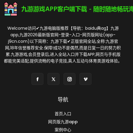
Welcome访问✔九游电脑版推荐【导航：baidu典ag】九游
app,九游2026最新版官网-登录-入口-网页版网址(app-
j9cn.com)以下简称：九游下载✔正版官网全站,全称:九游官
网,18年信誉推荐安全.保障!成功不是偶然,而是日复一日的努力积
累.九游游戏,会员登录后,进入全站入口并下载APP,网页与手机版
都能完美适配,提供流畅的电子竞技,真人互动与体育类游戏体验。
导航
首页入口
网页版九游app
案例中心