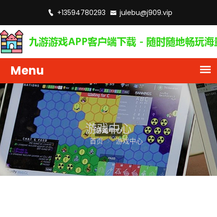
+13594780293
julebu@j909.vip
游戏中心
首页
游戏中心