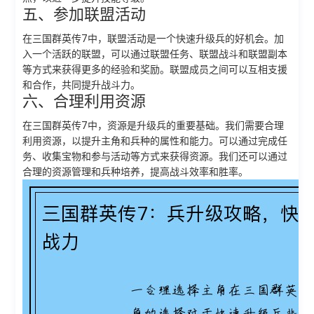
五、参加联盟活动
在三国群英传7中，联盟活动是一个快速升级兵的好机会。加
入一个活跃的联盟，可以通过联盟任务、联盟战斗和联盟副本
等方式来获得更多的经验和奖励。联盟成员之间可以互相支援
和合作，共同提升战斗力。
六、合理利用资源
在三国群英传7中，资源是升级兵的重要基础。我们需要合理
利用资源，以提升主角和兵种的属性和能力。可以通过完成任
务、收集宝物和参与活动等方式来获得资源。我们还可以通过
合理的资源管理和兵种培养，提高战斗效率和胜率。