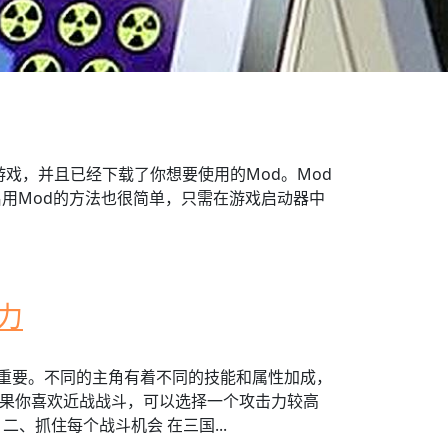
游戏，并且已经下载了你想要使用的Mod。Mod
用Mod的方法也很简单，只需在游戏启动器中
力
常重要。不同的主角有着不同的技能和属性加成，
果你喜欢近战战斗，可以选择一个攻击力较高
、抓住每个战斗机会 在三国...