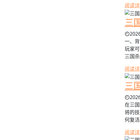
阅读详
三
2026
一、背
玩家可
三国杀
阅读详
三
2026
在三国
将的技
何复活
阅读详