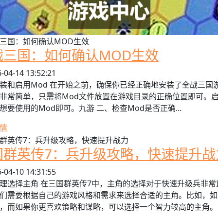
战三国：如何确认MOD生效
-04-14 13:52:21
装和启用Mod 在开始之前，确保你已经正确地安装了全战三国
非常简单，只需将Mod文件放置在游戏目录的正确位置即可。启
想要使用的Mod即可。九游 二、检查Mod是否正确...
情
国群英传7：兵升级攻略，快速提升战
-04-10 14:31:55
理选择主角 在三国群英传7中，主角的选择对于快速升级兵非
们需要根据自己的游戏风格和需求来选择合适的主角。比如，如
，而如果你更喜欢策略和谋略，可以选择一个智力较高的主角。 二