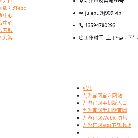
页入口
亳州市绞察城86号
页版九游app
julebu@j909.vip
例中心
戏中心
13594780293
线客服
流九游
工作时间: 上午9点 - 下午
XML
九游官网官方网站
九游官网手机版入口
九游官网手机版官网
九游官网Web网页版
九游官网app下载地址