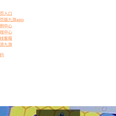
页入口
页版九游app
例中心
戏中心
线客服
流九游
约