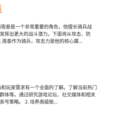
道
领周泰是一个非常重要的角色，他擅长骑兵战
发挥出更大的战斗潜力。下面将从攻击、防
周泰作为骑兵，攻击力是他的核心属...
市场和玩家需求有一个全面的了解。了解当前热门
群体等。通过研究游戏论坛、社交媒体和相关
略。 2. 培养高级账...