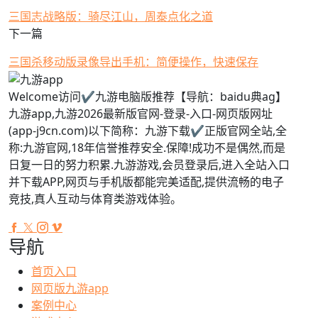
三国志战略版：骑尽江山，周泰点化之道
下一篇
三国杀移动版录像导出手机：简便操作，快速保存
Welcome访问✔九游电脑版推荐【导航：baidu典ag】
九游app,九游2026最新版官网-登录-入口-网页版网址
(app-j9cn.com)以下简称：九游下载✔正版官网全站,全
称:九游官网,18年信誉推荐安全.保障!成功不是偶然,而是
日复一日的努力积累.九游游戏,会员登录后,进入全站入口
并下载APP,网页与手机版都能完美适配,提供流畅的电子
竞技,真人互动与体育类游戏体验。
导航
首页入口
网页版九游app
案例中心