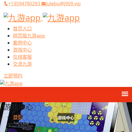
+13594780293
julebu@j909.vip
首页入口
网页版九游app
案例中心
游戏中心
在线客服
交流九游
立即预约
游戏中心
首页
游戏中心